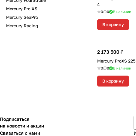
Mercury FourStroke
4
Mercury Pro XS
0
0
В наличии
Mercury SeaPro
В корзину
Mercury Racing
2 173 500 ₽
Mercury ProXS 225
0
0
В наличии
В корзину
Подписаться
на новости и акции
Связаться с нами