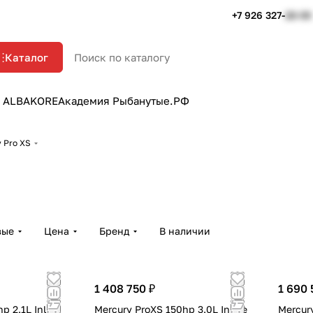
+7 926 327-
22-33
Каталог
 ALBAKORE
Академия Рыбанутые.РФ
 Pro XS
вые
Цена
Бренд
В наличии
1 408 750 ₽
1 690 
p 2.1L Inline
Mercury ProXS 150hp 3.0L Inline
Mercur