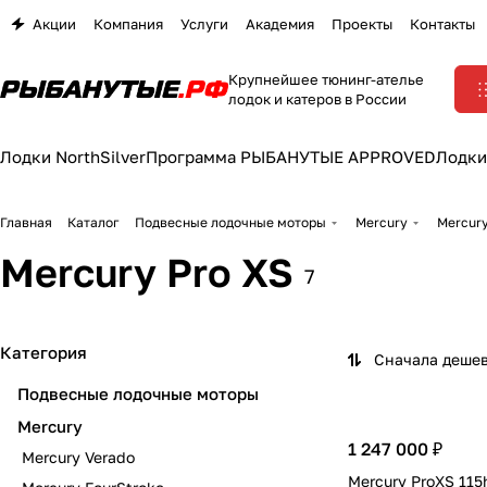
Акции
Компания
Услуги
Академия
Проекты
Контакты
Крупнейшее тюнинг-ателье
лодок и катеров в России
Лодки NorthSilver
Программа РЫБАНУТЫЕ APPROVED
Лодки
Главная
Каталог
Подвесные лодочные моторы
Mercury
Mercury
Mercury Pro XS
7
Категория
Сначала деше
Подвесные лодочные моторы
Mercury
1 247 000 ₽
Mercury Verado
Mercury ProXS 115h