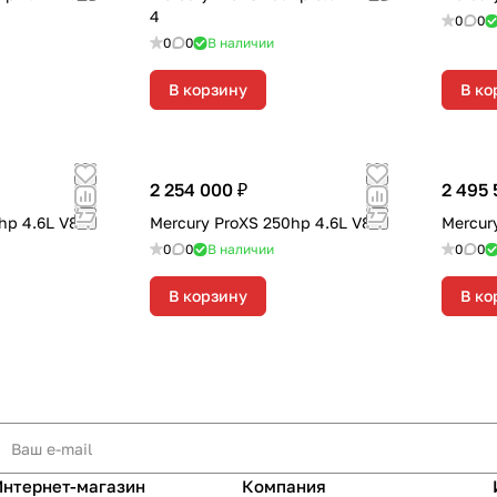
4
0
0
0
0
В наличии
В корзину
В ко
2 254 000 ₽
2 495 
hp 4.6L V8
Mercury ProXS 250hp 4.6L V8
Mercur
0
0
В наличии
0
0
В корзину
В ко
Интернет-магазин
Компания