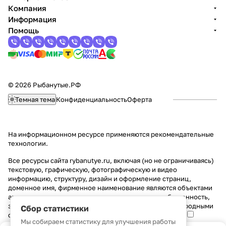
Компания
Информация
Помощь
© 2026 Рыбанутые.РФ
Темная тема
Конфиденциальность
Оферта
На информационном ресурсе применяются
рекомендательные
технологии
.
Все ресурсы сайта rybanutye.ru, включая (но не ограничиваясь)
текстовую, графическую, фотографическую и видео
информацию, структуру, дизайн и оформление страниц,
доменное имя, фирменное наименование являются объектами
авторского права и прав на интеллектуальную собственность,
защищены российским законодательством и международными
Сбор статистики
соглашениями об охране авторских прав.
Читать далее
Мы собираем статистику для улучшения работы