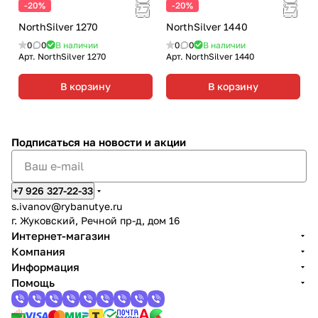
-20%
-20%
NorthSilver 1270
NorthSilver 1440
0
0
В наличии
0
0
В наличии
Арт.
NorthSilver 1270
Арт.
NorthSilver 1440
В корзину
В корзину
Подписаться
на новости и акции
+7 926 327-22-33
s.ivanov
@rybanutye.ru
г. Жуковский, Речной пр-д, дом 16
Интернет-магазин
Компания
Информация
Помощь