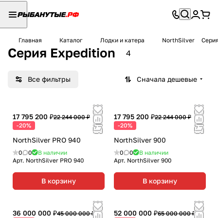
Главная
Каталог
Лодки и катера
NorthSilver
Серия
Серия Expedition
4
Все фильтры
Сначала дешевые
17 795 200 ₽
17 795 200 ₽
22 244 000 ₽
22 244 000 ₽
-20%
-20%
NorthSilver PRO 940
NorthSilver 900
0
0
В наличии
0
0
В наличии
Арт.
NorthSilver PRO 940
Арт.
NorthSilver 900
В корзину
В корзину
36 000 000 ₽
52 000 000 ₽
45 000 000 ₽
65 000 000 ₽