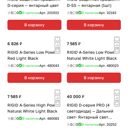
D-серия — янтарный цвет
D-SS — янтарная (1шт)
0
0
В наличии
Арт.
201933
0
0
В наличии
Арт.
32183
В корзину
В корзину
6 826 ₽
7 585 ₽
RIGID A-Series Low Power
RIGID A-Series Low Power
Red Light Black
Natural White Light Black
0
0
В наличии
Арт.
480043
0
0
В наличии
Арт.
480023
В корзину
В корзину
7 585 ₽
40 000 ₽
RIGID A-Series High Power
RIGID D-серия PRO (4
Natural White Light Black
светодиода) — Дальний
свет- Янтарный свет
0
0
В наличии
Арт.
480083
(пара)
0
0
В наличии
Арт.
20252