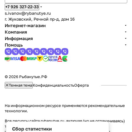
+7 926 327-22-33
s.ivanov
@rybanutye.ru
г. Жуковский, Речной пр-д, дом 16
Интернет-магазин
Компания
Информация
Помощь
© 2026 Рыбанутые.РФ
Темная тема
Конфиденциальность
Оферта
На информационном ресурсе применяются
рекомендательные
технологии
.
Все ресурсы сайта rybanutye.ru, включая (но не ограничиваясь)
текстовую, графическую, фотографическую и видео
Сбор статистики
информацию, структуру, дизайн и оформление страниц,