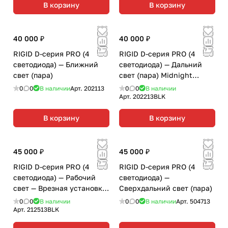
В корзину
В корзину
40 000 ₽
40 000 ₽
RIGID D-серия PRO (4
RIGID D-серия PRO (4
светодиода) — Ближний
светодиода) — Дальний
свет (пара)
свет (пара) Midnight
Edition
0
0
В наличии
Арт.
202113
0
0
В наличии
Арт.
202213BLK
В корзину
В корзину
45 000 ₽
45 000 ₽
RIGID D-серия PRO (4
RIGID D-серия PRO (4
светодиода) — Рабочий
светодиода) —
свет — Врезная установка
Сверхдальний свет (пара)
(пара) Midnight Edition
0
0
В наличии
0
0
В наличии
Арт.
504713
Арт.
212513BLK