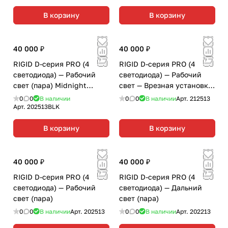
В корзину
В корзину
40 000 ₽
40 000 ₽
RIGID D-серия PRO (4
RIGID D-серия PRO (4
светодиода) — Рабочий
светодиода) — Рабочий
свет (пара) Midnight
свет — Врезная установка
Edition
(пара)
0
0
В наличии
0
0
В наличии
Арт.
212513
Арт.
202513BLK
В корзину
В корзину
40 000 ₽
40 000 ₽
RIGID D-серия PRO (4
RIGID D-серия PRO (4
светодиода) — Рабочий
светодиода) — Дальний
свет (пара)
свет (пара)
0
0
В наличии
Арт.
202513
0
0
В наличии
Арт.
202213