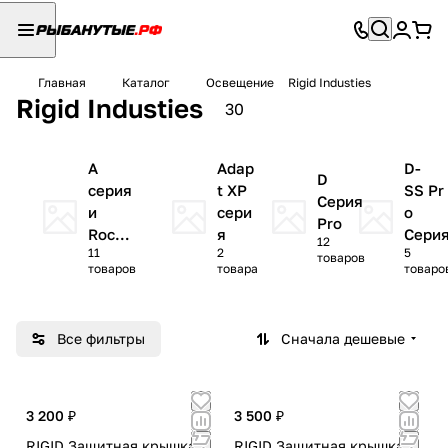
Главная
Каталог
Освещение
Rigid Industies
Rigid Industies
30
A
Adap
D-
D
серия
t XP
SS Pr
Серия
и
сери
o
Pro
Rockli
я
Сери
12
11
2
5
ght
товаров
товаров
товара
товаро
kits
Все фильтры
Сначала дешевые
3 200 ₽
3 500 ₽
RIGID Защитная крышка —
RIGID Защитная крышка —