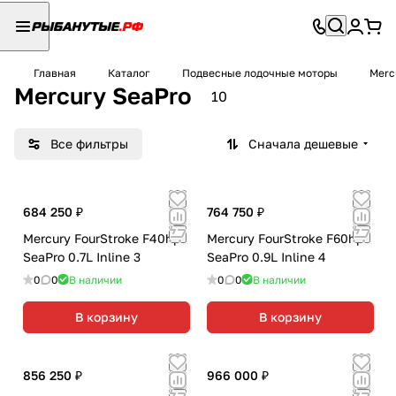
Главная
Каталог
Подвесные лодочные моторы
Merc
Mercury SeaPro
10
Все фильтры
Сначала дешевые
684 250 ₽
764 750 ₽
Mercury FourStroke F40hp
Mercury FourStroke F60hp
SeaPro 0.7L Inline 3
SeaPro 0.9L Inline 4
0
0
В наличии
0
0
В наличии
В корзину
В корзину
856 250 ₽
966 000 ₽