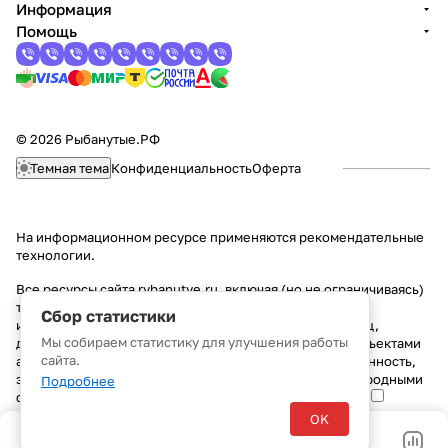
Информация
Помощь
© 2026 Рыбанутые.РФ
Темная тема
Конфиденциальность
Оферта
На информационном ресурсе применяются
рекомендательные
технологии
.
Все ресурсы сайта rybanutye.ru, включая (но не ограничиваясь)
текстовую, графическую, фотографическую и видео
Сбор статистики
информацию, структуру, дизайн и оформление страниц,
Мы собираем статистику для улучшения работы
доменное имя, фирменное наименование являются объектами
сайта.
авторского права и прав на интеллектуальную собственность,
защищены российским законодательством и международными
Подробнее
соглашениями об охране авторских прав.
Читать далее
OK