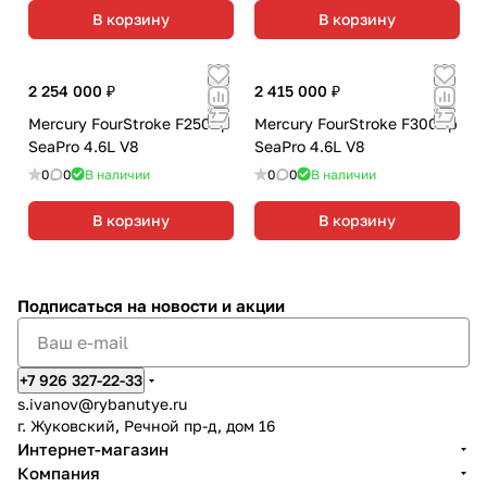
В корзину
В корзину
2 254 000 ₽
2 415 000 ₽
Mercury FourStroke F250hp
Mercury FourStroke F300hp
SeaPro 4.6L V8
SeaPro 4.6L V8
0
0
В наличии
0
0
В наличии
В корзину
В корзину
Подписаться
на новости и акции
+7 926 327-22-33
s.ivanov
@rybanutye.ru
г. Жуковский, Речной пр-д, дом 16
Интернет-магазин
Компания