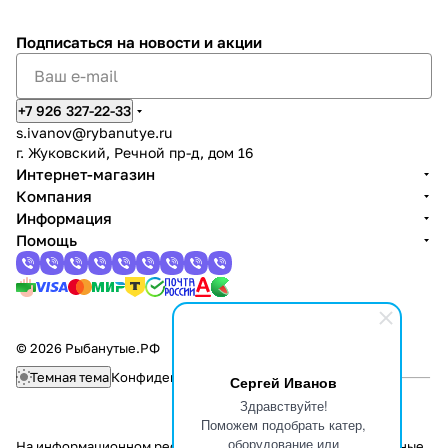
Подписаться
на новости и акции
+7 926 327-22-33
s.ivanov
@rybanutye.ru
г. Жуковский, Речной пр-д, дом 16
Интернет-магазин
Компания
Информация
Помощь
© 2026 Рыбанутые.РФ
Темная тема
Конфиденциальность
Оферта
Сергей Иванов
Здравствуйте!
Поможем подобрать катер,
оборудование или
На информационном ресурсе применяются
рекомендательные