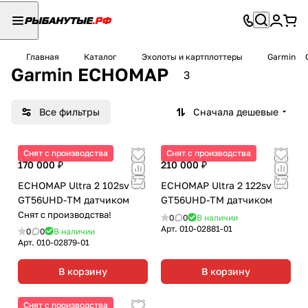
Главная
Каталог
Эхолоты и картплоттеры
Garmin
Garmin ECHOMAP
3
Все фильтры
Сначала дешевые
Снят с производства
Снят с производства
170 000 ₽
210 000 ₽
ECHOMAP Ultra 2 102sv c
ECHOMAP Ultra 2 122sv c
GT56UHD-TM датчиком
GT56UHD-TM датчиком
Снят с производства!
0
0
В наличии
Арт.
010-02881-01
0
0
В наличии
Арт.
010-02879-01
В корзину
В корзину
Снят с производства