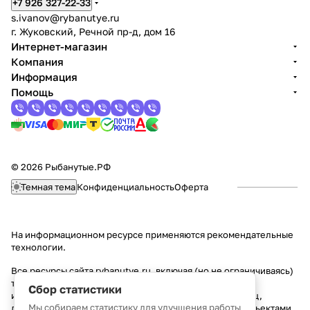
+7 926 327-22-33
s.ivanov
@rybanutye.ru
г. Жуковский, Речной пр-д, дом 16
Интернет-магазин
Компания
Информация
Помощь
© 2026 Рыбанутые.РФ
Темная тема
Конфиденциальность
Оферта
На информационном ресурсе применяются
рекомендательные
технологии
.
Все ресурсы сайта rybanutye.ru, включая (но не ограничиваясь)
текстовую, графическую, фотографическую и видео
Сбор статистики
информацию, структуру, дизайн и оформление страниц,
Мы собираем статистику для улучшения работы
доменное имя, фирменное наименование являются объектами