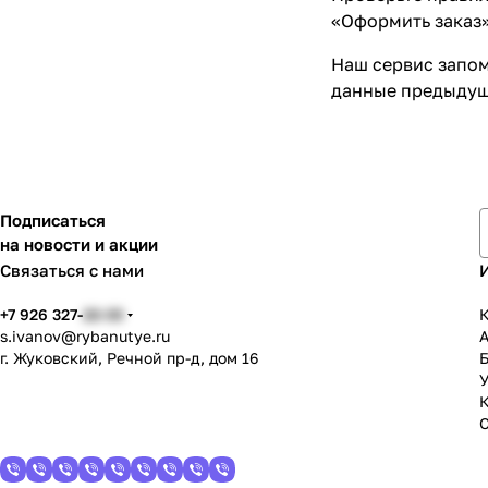
«Оформить заказ»
Наш сервис запом
данные предыдуще
Подписаться
на новости и акции
Связаться с нами
+7 926 327-
22-33
К
s.ivanov
@rybanutye.ru
г. Жуковский, Речной пр-д, дом 16
У