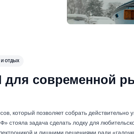
А И ОТДЫХ
0M для современной р
пусов, который позволяет собрать действительно 
» стояла задача сделать лодку для любительск
электроникой и лишними решениями ради «галочк