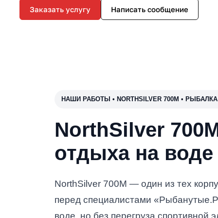
Заказать услугу
Написать сообщение
НАШИ РАБОТЫ • NORTHSILVER 700M • РЫБАЛК
NorthSilver 70
отдыха на воде
NorthSilver 700M — один из тех кор
перед специалистами «Рыбанутые.РФ
воде, но без перегруза спортивной 