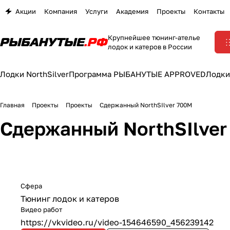
Акции
Компания
Услуги
Академия
Проекты
Контакты
Крупнейшее тюнинг-ателье
лодок и катеров в России
Лодки NorthSilver
Программа РЫБАНУТЫЕ APPROVED
Лодки
Главная
Проекты
Проекты
Сдержанный NorthSIlver 700M
Сдержанный NorthSIlver
Сфера
Тюнинг лодок и катеров
Видео работ
https://vkvideo.ru/video-154646590_456239142