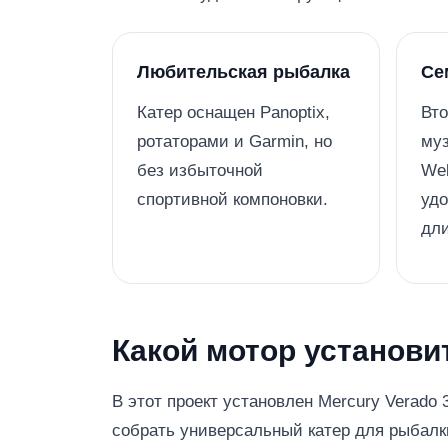
Любительская рыбалка
Се
Катер оснащен Panoptix,
Вто
ротаторами и Garmin, но
муз
без избыточной
Web
спортивной компоновки.
удо
дл
Какой мотор установит
В этот проект установлен Mercury Verado 
собрать универсальный катер для рыбалк