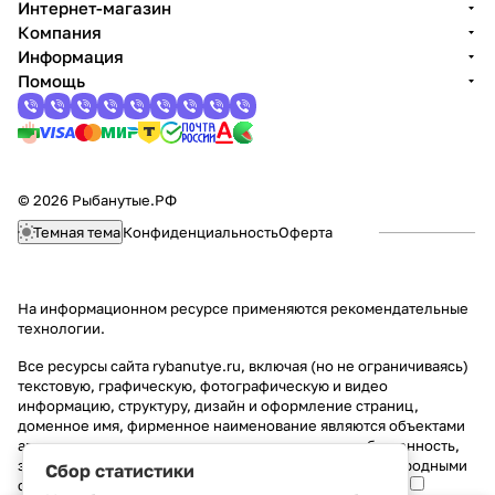
Интернет-магазин
Компания
Информация
Помощь
© 2026 Рыбанутые.РФ
Темная тема
Конфиденциальность
Оферта
На информационном ресурсе применяются
рекомендательные
технологии
.
Все ресурсы сайта rybanutye.ru, включая (но не ограничиваясь)
текстовую, графическую, фотографическую и видео
информацию, структуру, дизайн и оформление страниц,
доменное имя, фирменное наименование являются объектами
авторского права и прав на интеллектуальную собственность,
защищены российским законодательством и международными
Сбор статистики
соглашениями об охране авторских прав.
Читать далее