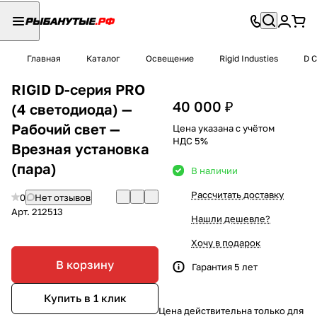
Главная
Каталог
Освещение
Rigid Industies
D 
RIGID D-серия PRO
40 000 ₽
(4 светодиода) —
Рабочий свет —
Цена указана с учётом
НДС 5%
Врезная установка
(пара)
В наличии
Рассчитать доставку
0
Нет отзывов
Арт.
212513
Нашли дешевле?
Хочу в подарок
В корзину
Гарантия 5 лет
Купить в 1 клик
Цена действительна только для