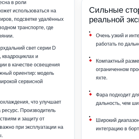
есна в роли
Сильные сто
может использоваться на
реальной эк
тиров, подсветке удалённых
водном транспорте, где
Очень узкий и инт
оянии.
работать по дальн
ерхдальний свет серии D
, квадроциклах и
Компактный разме
ции в качестве освещения
ограниченном прос
ажный ориентир: модель
яхте.
широкой сервисной
Фара подходит для
охлаждения, что улучшает
дальность, чем ши
а ресурс. Производитель
ствиям и защиту от
Широкий диапазо
важно при эксплуатации на
интеграцию в бор
ы.