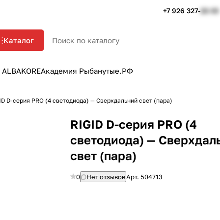
+7 926 327-
22-33
Каталог
 ALBAKORE
Академия Рыбанутые.РФ
ID D-серия PRO (4 светодиода) — Сверхдальний свет (пара)
RIGID D-серия PRO (4
светодиода) — Сверхдал
свет (пара)
0
Нет отзывов
Арт.
504713