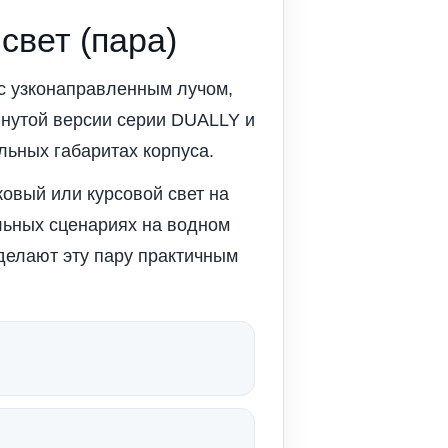
свет (пара)
с узконаправленным лучом,
инутой версии серии DUALLY и
льных габаритах корпуса.
ковый или курсовой свет на
льных сценариях на водном
делают эту пару практичным