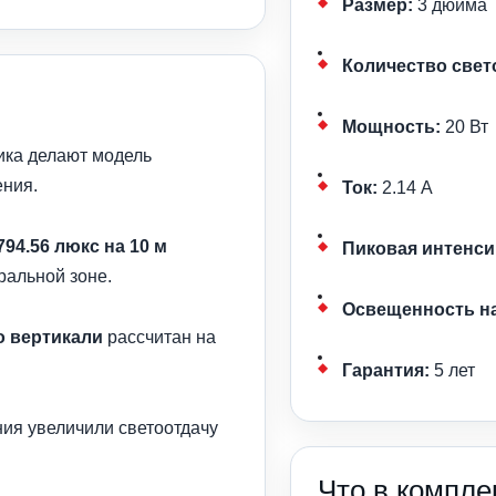
Размер:
3 дюйма
Количество свет
Мощность:
20 Вт
ика делают модель
ения.
Ток:
2.14 А
794.56 люкс на 10 м
Пиковая интенси
ральной зоне.
Освещенность на
по вертикали
рассчитан на
Гарантия:
5 лет
ия увеличили светоотдачу
Что в компле