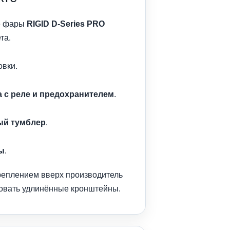
е фары
RIGID D-Series PRO
та.
овки.
 с реле и предохранителем
.
й тумблер
.
ы
.
реплением вверх производитель
овать удлинённые кронштейны.