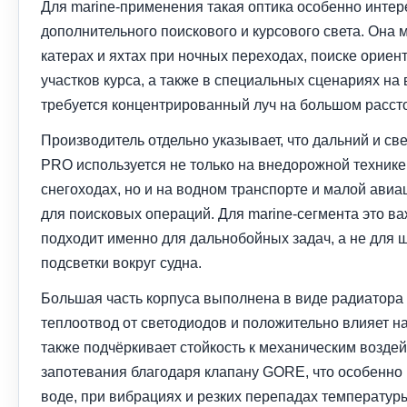
Для marine-применения такая оптика особенно интер
дополнительного поискового и курсового света. Она 
катерах и яхтах при ночных переходах, поиске ориен
участков курса, а также в специальных сценариях на 
требуется концентрированный луч на большом расст
Производитель отдельно указывает, что дальний и св
PRO используется не только на внедорожной технике
снегоходах, но и на водном транспорте и малой авиа
для поисковых операций. Для marine-сегмента это в
подходит именно для дальнобойных задач, а не для 
подсветки вокруг судна.
Большая часть корпуса выполнена в виде радиатора 
теплоотвод от светодиодов и положительно влияет н
также подчёркивает стойкость к механическим воздей
запотевания благодаря клапану GORE, что особенно 
воде, при вибрациях и резких перепадах температур