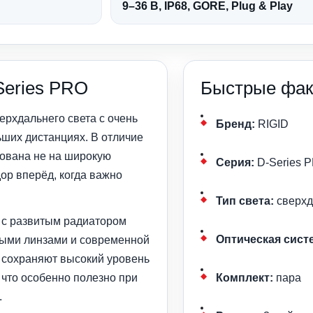
9–36 В, IP68, GORE, Plug & Play
Series PRO
Быстрые фак
рхдальнего света с очень
Бренд:
RIGID
ьших дистанциях. В отличие
рована не на широкую
Серия:
D-Series 
дор вперёд, когда важно
Тип света:
сверхд
 с развитым радиатором
Оптическая сист
ыми линзами и современной
 сохраняют высокий уровень
что особенно полезно при
Комплект:
пара
.