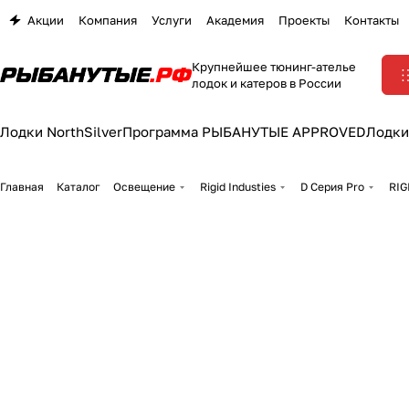
Акции
Компания
Услуги
Академия
Проекты
Контакты
Крупнейшее тюнинг-ателье
лодок и катеров в России
Лодки NorthSilver
Программа РЫБАНУТЫЕ APPROVED
Лодки
Главная
Каталог
Освещение
Rigid Industies
D Серия Pro
RIG