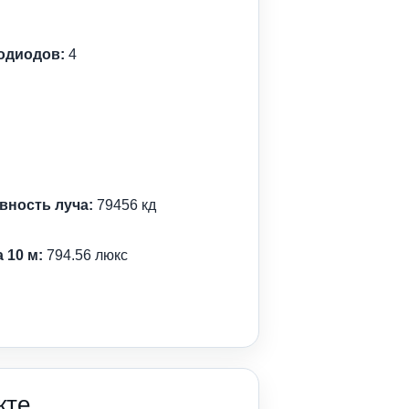
одиодов:
4
вность луча:
79456 кд
 10 м:
794.56 люкс
кте