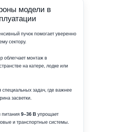
роны модели в
сплуатации
енсивный пучок помогает уверенно
ему сектору.
р облегчает монтаж в
транстве на катере, лодке или
 специальных задач, где важнее
рина засветки.
н питания
9–36 В
упрощает
товые и транспортные системы.