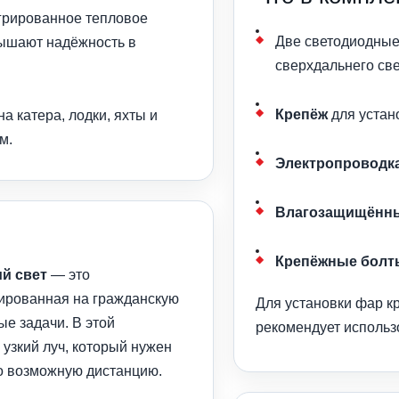
егрированное тепловое
Две светодиодны
вышают надёжность в
сверхдальнего све
Крепёж
для устан
 катера, лодки, яхты и
м.
Электропроводка
Влагозащищённы
Крепёжные болт
ий свет
— это
ированная на гражданскую
Для установки фар к
е задачи. В этой
рекомендует использ
узкий луч, который нужен
но возможную дистанцию.