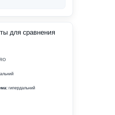
ты для сравнения
PRO
альний
ема:
гипердальний