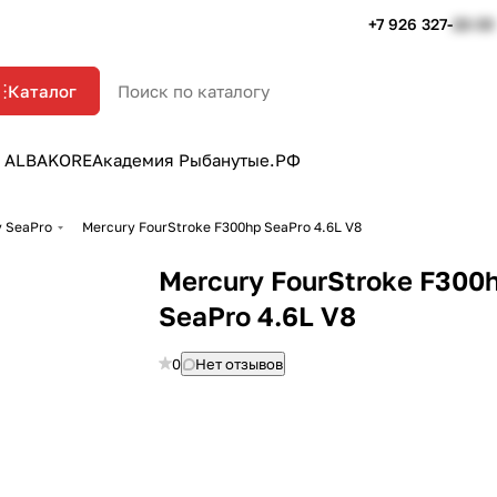
+7 926 327-
22-33
Каталог
 ALBAKORE
Академия Рыбанутые.РФ
y SeaPro
Mercury FourStroke F300hp SeaPro 4.6L V8
Mercury FourStroke F300
SeaPro 4.6L V8
0
Нет отзывов