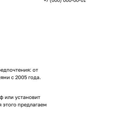
+7 (000) 000-00-01
редпочтения: от
ми с 2005 года.
аф или установит
я этого предлагаем