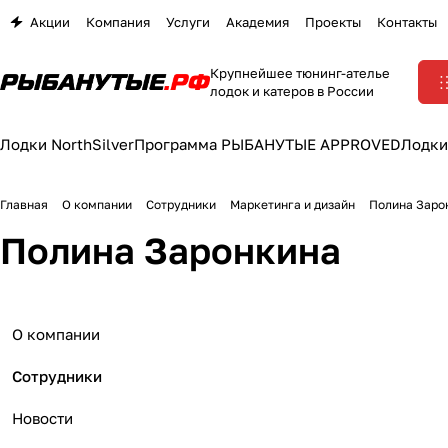
Акции
Компания
Услуги
Академия
Проекты
Контакты
Крупнейшее тюнинг-ателье
лодок и катеров в России
Лодки NorthSilver
Программа РЫБАНУТЫЕ APPROVED
Лодки
Главная
О компании
Сотрудники
Маркетинга и дизайн
Полина Заро
Полина Заронкина
О компании
Сотрудники
Новости