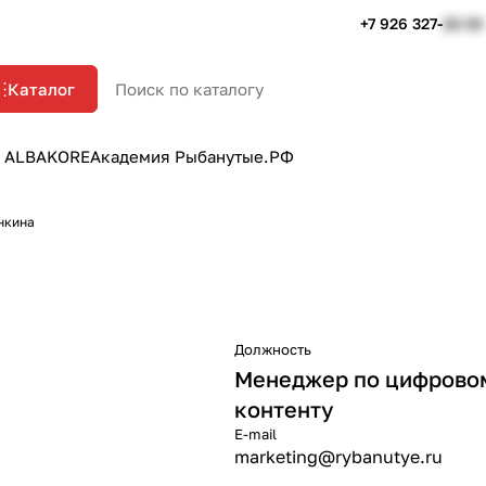
+7 926 327-
22-33
Каталог
 ALBAKORE
Академия Рыбанутые.РФ
нкина
Должность
Менеджер по цифровом
контенту
E-mail
marketing@rybanutye.ru