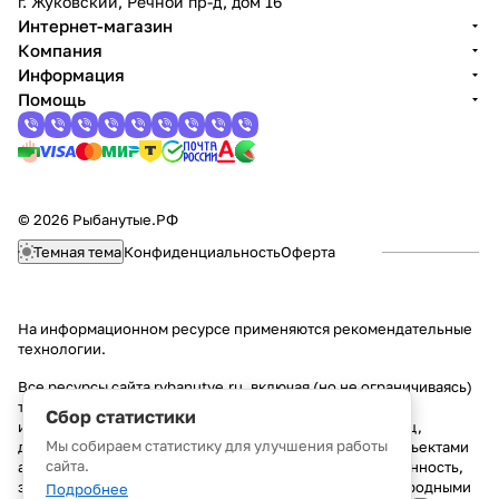
г. Жуковский, Речной пр-д, дом 16
Интернет-магазин
Компания
Информация
Помощь
© 2026 Рыбанутые.РФ
Темная тема
Конфиденциальность
Оферта
На информационном ресурсе применяются
рекомендательные
технологии
.
Все ресурсы сайта rybanutye.ru, включая (но не ограничиваясь)
текстовую, графическую, фотографическую и видео
Сбор статистики
информацию, структуру, дизайн и оформление страниц,
Мы собираем статистику для улучшения работы
доменное имя, фирменное наименование являются объектами
сайта.
авторского права и прав на интеллектуальную собственность,
защищены российским законодательством и международными
Подробнее