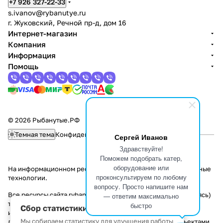
+7 926 327-22-33
о
s.ivanov
@rybanutye.ru
р
г. Жуковский, Речной пр-д, дом 16
к
Интернет-магазин
е
Компания
Информация
Помощь
© 2026 Рыбанутые.РФ
Темная тема
Конфиденциальность
Оферта
Сергей Иванов
Здравствуйте!
Поможем подобрать катер,
оборудование или
На информационном ресурсе применяются
рекомендательные
проконсультируем по любому
технологии
.
вопросу. Просто напишите нам
Все ресурсы сайта rybanutye.ru, включая (но не ограничиваясь)
— ответим максимально
текстовую, графическую, фотографическую и видео
быстро
Сбор статистики
информацию, структуру, дизайн и оформление страниц,
Мы собираем статистику для улучшения работы
доменное имя, фирменное наименование являются объектами