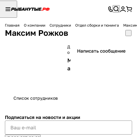
Главная
О компании
Сотрудники
Отдел сборки и тюнинга
Максим
Максим Рожков
Д
Написать сообщение
о
л
М
ж
а
н
о
с
с
т
т
ь
е
Список сотрудников
р
п
о
Подписаться
на новости и акции
с
б