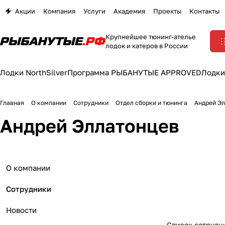
Акции
Компания
Услуги
Академия
Проекты
Контакты
Крупнейшее тюнинг-ателье
лодок и катеров в России
Лодки NorthSilver
Программа РЫБАНУТЫЕ APPROVED
Лодки
Главная
О компании
Сотрудники
Отдел сборки и тюнинга
Андрей Э
Андрей Эллатонцев
О компании
Сотрудники
Новости
Список сотрудн