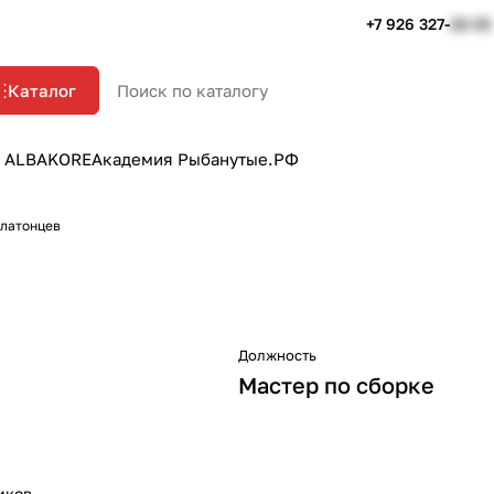
+7 926 327-
22-33
Каталог
 ALBAKORE
Академия Рыбанутые.РФ
ллатонцев
Должность
Мастер по сборке
иков