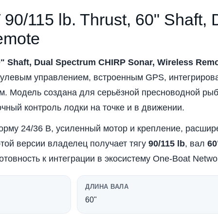
0/115 lb. Thrust, 60" Shaft,
emote
0" Shaft, Dual Spectrum CHIRP Sonar, Wireless Rem
рулевым управлением, встроенным GPS, интегриров
м. Модель создана для серьёзной пресноводной рыб
очный контроль лодки на точке и в движении.
рму 24/36 В, усиленный мотор и крепление, расши
той версии владелец получает тягу
90/115 lb
, вал
60
отовность к интеграции в экосистему One-Boat Netwo
ДЛИНА ВАЛА
60"