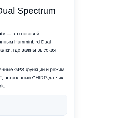
 Dual Spectrum
ote
— это носовой
анным Humminbird Dual
алки, где важны высокая
ренные GPS-функции и режим
"
, встроенный CHIRP-датчик,
rk.