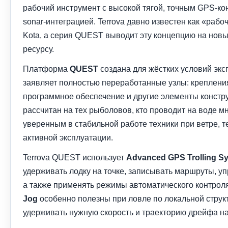
рабочий инструмент с высокой тягой, точным GPS-к
sonar-интеграцией. Terrova давно известен как «раб
Kota, а серия QUEST выводит эту концепцию на новы
ресурсу.
Платформа
QUEST
создана для жёстких условий экс
заявляет полностью переработанные узлы: крепления
программное обеспечение и другие элементы констру
рассчитан на тех рыболовов, кто проводит на воде м
уверенным в стабильной работе техники при ветре, т
активной эксплуатации.
Terrova QUEST использует
Advanced GPS Trolling S
удерживать лодку на точке, записывать маршруты, уп
а также применять режимы автоматического контрол
Jog
особенно полезны при ловле по локальной струк
удерживать нужную скорость и траекторию дрейфа на 