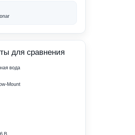
onar
ты для сравнения
ная вода
ow-Mount
6 В