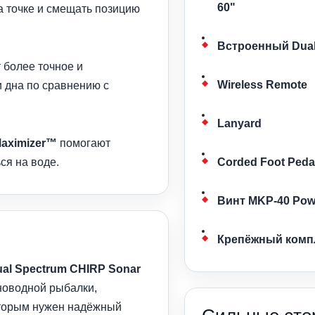
60"
а точке и смещать позицию
Встроенный Dual
 более точное и
Wireless Remote
 дна по сравнению с
Lanyard
 Maximizer™
помогают
ся на воде.
Corded Foot Peda
Винт MKP-40 Pow
Крепёжный комп
Dual Spectrum CHIRP Sonar
новодной рыбалки,
оторым нужен надёжный