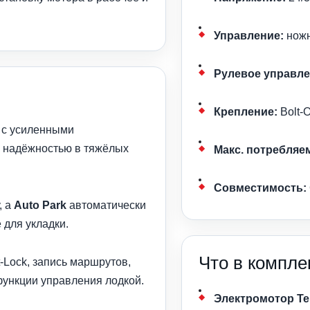
Управление:
ножн
Рулевое управле
Крепление:
Bolt-
 с усиленными
 надёжностью в тяжёлых
Макс. потребляе
Совместимость:
, а
Auto Park
автоматически
 для укладки.
Что в компле
-Lock, запись маршрутов,
функции управления лодкой.
Электромотор Ter