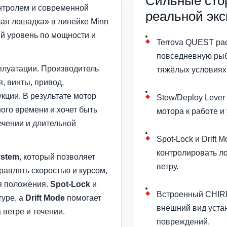
Сильные сто
онтролем и современной
реальной эк
очая лошадка» в линейке Minn
й уровень по мощности и
Terrova QUEST ра
повседневную рыб
плуатации. Производитель
тяжёлых условиях
, винты, привод,
кции. В результате мотор
Stow/Deploy Lever
ного времени и хочет быть
мотора к работе и
ечении и длительной
Spot-Lock и Drift 
контролировать ло
ystem
, который позволяет
ветру.
равлять скоростью и курсом,
я положения.
Spot-Lock
и
Встроенный CHIRP
туре, а
Drift Mode
помогает
внешний вид устан
ветре и течении.
повреждений.