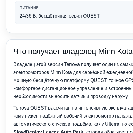
ПИТАНИЕ
24/36 В, бесщёточная серия QUEST
Что получает владелец Minn Kot
Владелец этой версии Terrova получает один из сам
электромоторов Minn Kota для серьёзной ежедневной
мощную бесщёточную платформу QUEST, точное GP
комфортное дистанционное управление и встроенны
необходимости выносить датчик и проводку наружу.
Terrova QUEST рассчитан на интенсивную эксплуатац
кому нужен надёжный рабочий электромотор на кажды
автоматического спуска и подъёма, как у Ulterra, но 
Stow/Deploy Lever
с
Auto Park
, которая облегчает п