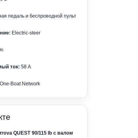
ая педаль и беспроводной пульт
ние:
Electric-steer
On
мый ток:
58 A
One-Boat Network
кте
rova QUEST 90/115 lb с валом