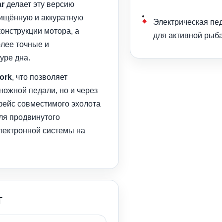
ar
делает эту версию
щищённую и аккуратную
Электрическая пе
конструкции мотора, а
для активной рыба
лее точные и
уре дна.
ork
, что позволяет
ножной педали, но и через
фейс совместимого эхолота
ля продвинутого
лектронной системы на
т