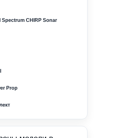
 Spectrum CHIRP Sonar
l
er Prop
лект