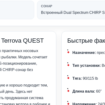
СОНАР
Встроенный Dual Spectrum CHIRP S
a Terrova QUEST
Быстрые фак
ых практичных носовых
Назначение:
прес
 рыбалки. Модель сочетает
S-позиционирование,
Тип установки:
B
й CHIRP-сонар без
Тяга:
90/115 lb
ию и хорошо подходит тем,
Длина вала:
60"
й день. Здесь нет
есть продуманная система
остановку мотора в рабочее и
Напряжение:
24/3