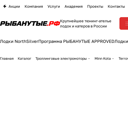
Акции
Компания
Услуги
Академия
Проекты
Контакты
Крупнейшее тюнинг-ателье
лодок и катеров в России
Лодки NorthSilver
Программа РЫБАНУТЫЕ APPROVED
Лодки
Главная
Каталог
Троллинговые электромоторы
Minn Kota
Terro