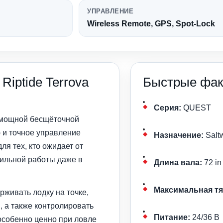
УПРАВЛЕНИЕ
Wireless Remote, GPS, Spot-Lock
Riptide Terrova
Быстрые фак
Серия:
QUEST
 мощной бесщёточной
 и точное управление
Назначение:
Saltw
я тех, кто ожидает от
бильной работы даже в
Длина вала:
72 in
Максимальная тя
рживать лодку на точке,
, а также контролировать
Питание:
24/36 В
особенно ценно при ловле