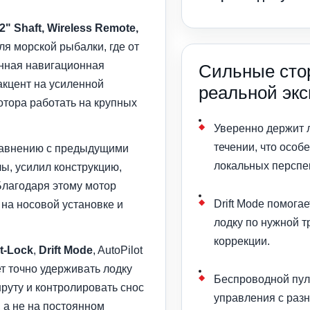
2" Shaft, Wireless Remote,
я морской рыбалки, где от
енная навигационная
Сильные сто
акцент на усиленной
реальной эк
отора работать на крупных
Уверенно держит л
течении, что особ
равнению с предыдущими
локальных перспе
ы, усилил конструкцию,
Благодаря этому мотор
Drift Mode помога
 на носовой установке и
лодку по нужной т
коррекции.
t-Lock
,
Drift Mode
, AutoPilot
т точно удерживать лодку
Беспроводной пуль
руту и контролировать снос
управления с разн
, а не на постоянном