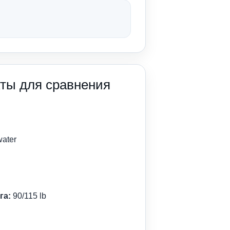
ты для сравнения
ater
га:
90/115 lb