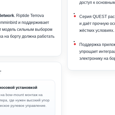
доступ к основны
Network
. Riptide Terrova
Серия QUEST расс
mminbird и поддерживает
и даёт прочную ос
ет модель сильным выбором
жёстких условиях.
ка на борту должна работать
Поддержка прилож
упрощает интегра
электронику на бор
т
 носовой установкой
 на bow-mount монтаж на
тера, где нужен высокий упор
ческое рулевое управление.