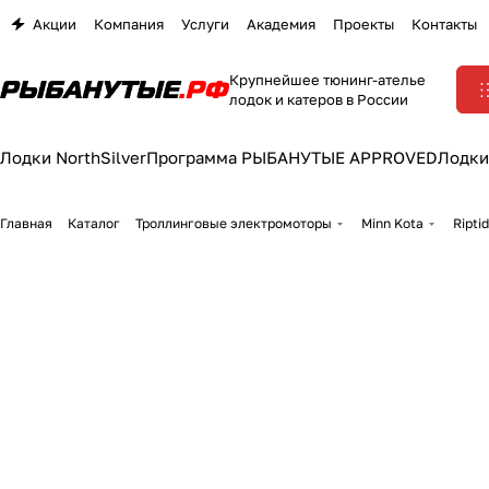
Акции
Компания
Услуги
Академия
Проекты
Контакты
Крупнейшее тюнинг-ателье
лодок и катеров в России
Лодки NorthSilver
Программа РЫБАНУТЫЕ APPROVED
Лодки
Главная
Каталог
Троллинговые электромоторы
Minn Kota
Ripti