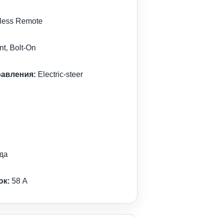
less Remote
, Bolt-On
равления:
Electric-steer
да
ок:
58 A