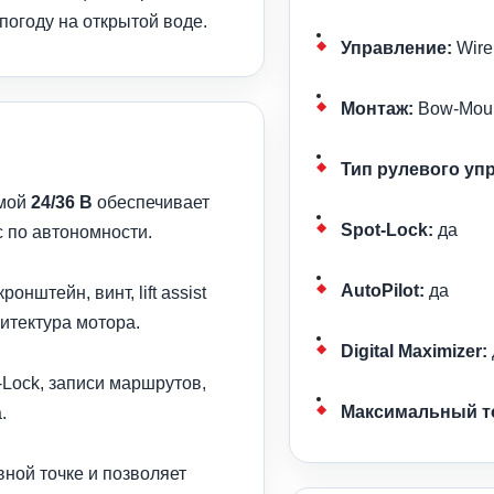
 погоду на открытой воде.
Управление:
Wire
Монтаж:
Bow-Mount
Тип рулевого уп
емой
24/36 В
обеспечивает
Spot-Lock:
да
с по автономности.
AutoPilot:
да
штейн, винт, lift assist
итектура мотора.
Digital Maximizer:
-Lock, записи маршрутов,
Максимальный т
.
ной точке и позволяет