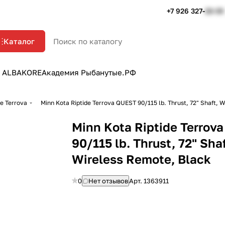
+7 926 327-
22-33
Каталог
 ALBAKORE
Академия Рыбанутые.РФ
de Terrova
Minn Kota Riptide Terrova QUEST 90/115 lb. Thrust, 72" Shaft, 
Minn Kota Riptide Terrov
90/115 lb. Thrust, 72" Shaf
Wireless Remote, Black
0
Нет отзывов
Арт.
1363911