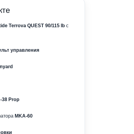
кте
tide Terrova QUEST 90/115 lb
с
ульт управления
nyard
-38 Prop
затора
MKA-60
новки