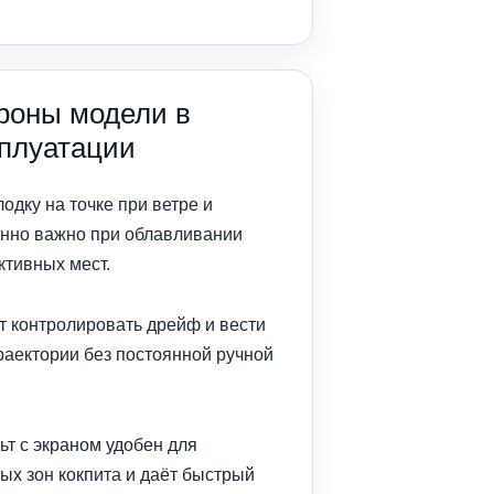
роны модели в
сплуатации
одку на точке при ветре и
енно важно при облавливании
ктивных мест.
ет контролировать дрейф и вести
раектории без постоянной ручной
т с экраном удобен для
ых зон кокпита и даёт быстрый