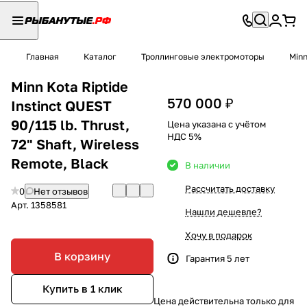
Главная
Каталог
Троллинговые электромоторы
Minn
Minn Kota Riptide
570 000 ₽
Instinct QUEST
90/115 lb. Thrust,
Цена указана с учётом
НДС 5%
72" Shaft, Wireless
Remote, Black
В наличии
Рассчитать доставку
0
Нет отзывов
Арт.
1358581
Нашли дешевле?
Хочу в подарок
В корзину
Гарантия 5 лет
Купить в 1 клик
Цена действительна только для