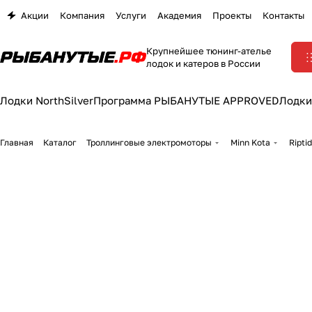
Акции
Компания
Услуги
Академия
Проекты
Контакты
Крупнейшее тюнинг-ателье
лодок и катеров в России
Лодки NorthSilver
Программа РЫБАНУТЫЕ APPROVED
Лодки
Главная
Каталог
Троллинговые электромоторы
Minn Kota
Ripti