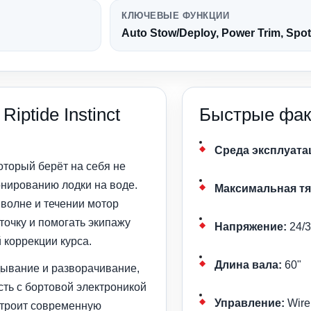
КЛЮЧЕВЫЕ ФУНКЦИИ
Auto Stow/Deploy, Power Trim, Spo
iptide Instinct
Быстрые фак
Среда эксплуата
оторый берёт на себя не
ионированию лодки на воде.
Максимальная тя
 волне и течении мотор
точку и помогать экипажу
Напряжение:
24/3
 коррекции курса.
Длина вала:
60"
адывание и разворачивание,
ть с бортовой электроникой
Управление:
Wire
 строит современную