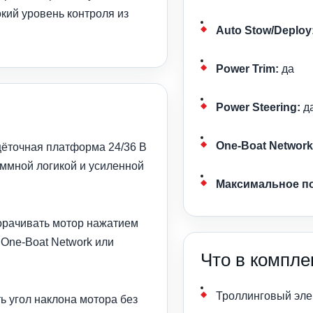
кий уровень контроля из
Auto Stow/Deploy
Power Trim:
да
Power Steering:
д
One-Boat Network
ёточная платформа 24/36 В
ммной логикой и усиленной
Максимальное по
орачивать мотор нажатием
 One-Boat Network или
Что в компле
Троллинговый эл
 угол наклона мотора без