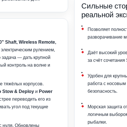
Сильные сто
реальной эк
Позволяет полнос
разворачивание м
60" Shaft, Wireless Remote,
 электрическим рулением,
Даёт высокий уров
о задача — дать крупной
за счёт сочетания 
ый контроль на волне и
Удобен для крупны
работа с носовым
е тяжёлых корпусов.
безопасность.
o Stow & Deploy
и
Power
стрее переводить его из
ивать угол под текущие
Морская защита от
логичным выбором
рыбалки.
с нуля. Обновлены