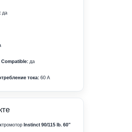
:
да
а
 Compatible:
да
требление тока:
60 А
кте
ектромотор
Instinct 90/115 lb. 60"