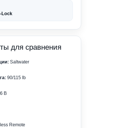
t-Lock
ты для сравнения
ции:
Saltwater
га:
90/115 lb
6 В
less Remote