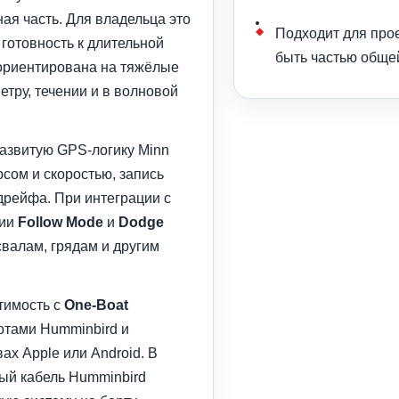
ая часть. Для владельца это
Подходит для прое
готовность к длительной
быть частью общей
 ориентирована на тяжёлые
етру, течении и в волновой
 развитую GPS-логику Minn
рсом и скоростью, запись
дрейфа. При интеграции с
рии
Follow Mode
и
Dodge
свалам, грядам и другим
тимость с
One-Boat
отами Humminbird и
х Apple или Android. В
ный кабель Humminbird