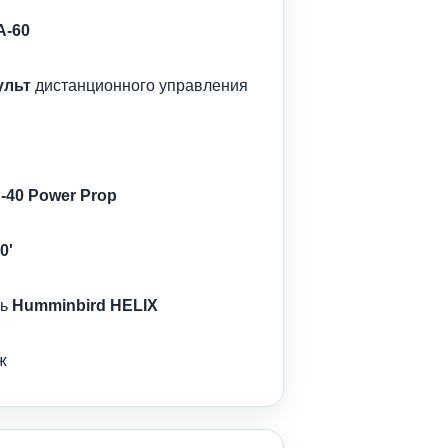
-60
ульт
дистанционного управления
-40 Power Prop
0'
ль
Humminbird HELIX
ж