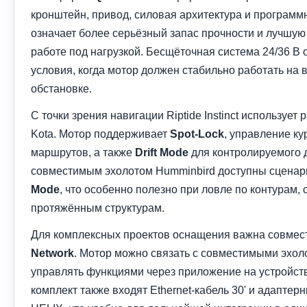
кронштейн, привод, силовая архитектура и программн
означает более серьёзный запас прочности и лучшую 
работе под нагрузкой. Бесщёточная система 24/36 В
условия, когда мотор должен стабильно работать на в
обстановке.
С точки зрения навигации Riptide Instinct использует
Kota. Мотор поддерживает
Spot-Lock
, управление ку
маршрутов, а также
Drift Mode
для контролируемого 
совместимым эхолотом Humminbird доступны сцена
Mode
, что особенно полезно при ловле по контурам, 
протяжённым структурам.
Для комплексных проектов оснащения важна совмес
Network
. Мотор можно связать с совместимыми эхол
управлять функциями через приложение на устройства
комплект также входят Ethernet-кабель 30' и адаптер