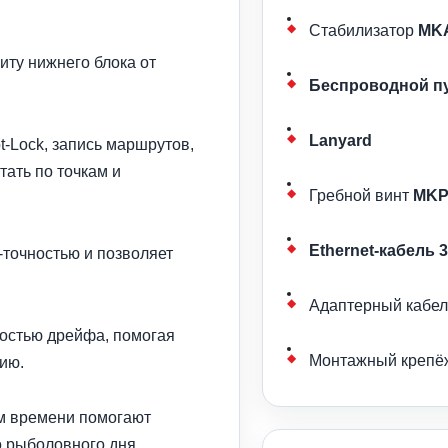
Стабилизатор
MKA
иту нижнего блока от
Беспроводной п
Lanyard
-Lock, запись маршрутов,
тать по точкам и
Гребной винт
MKP
Ethernet-кабель 3
точностью и позволяет
Адаптерный кабе
ростью дрейфа, помогая
Монтажный крепё
ию.
м времени помогают
о рыболовного дня.