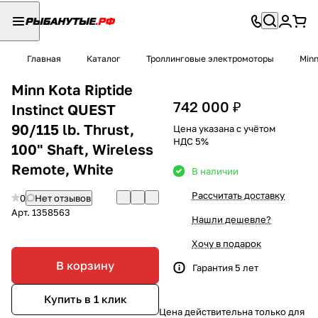
Главная
Каталог
Троллинговые электромоторы
Minn
Minn Kota Riptide
742 000 ₽
Instinct QUEST
90/115 lb. Thrust,
Цена указана с учётом
НДС 5%
100" Shaft, Wireless
Remote, White
В наличии
Рассчитать доставку
0
Нет отзывов
Арт.
1358563
Нашли дешевле?
Хочу в подарок
В корзину
Гарантия 5 лет
Купить в 1 клик
Цена действительна только для