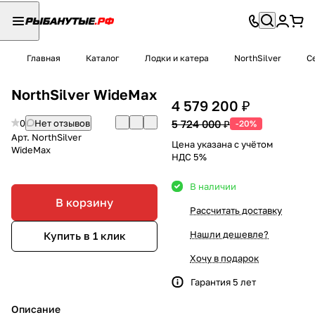
Главная
Каталог
Лодки и катера
NorthSilver
Се
NorthSilver WideMax
4 579 200 ₽
0
Нет отзывов
5 724 000 ₽
-20%
Арт.
NorthSilver
Цена указана с учётом
WideMax
НДС 5%
В наличии
В корзину
Рассчитать доставку
Нашли дешевле?
Купить в 1 клик
Хочу в подарок
Гарантия 5 лет
Описание