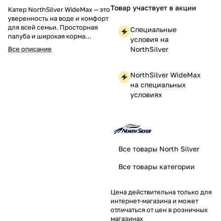
Товар участвует в акции
Катер NorthSilver WideMax — это
уверенность на воде и комфорт
для всей семьи. Просторная
Специальные
палуба и широкая корма
условия на
обеспечивают устойчивость и
Все описание
NorthSilver
свободу передвижения.
Эргономичное рулевое место и
мягкие сиденья делают каждую
NorthSilver WideMax
поездку приятной. Мощный
на специальных
подвесной мотор и
условиях
продуманный корпус дарят
отличную управляемость и
экономичный расход топлива.
Надежные материалы и защита
от коррозии гарантируют
долгий срок службы. Отдых на
Все товары North Silver
воде, рыбалка или прогулка с
друзьями — WideMax справится
Все товары категории
с любой задачей. Оцените
практичность и стиль новой
модели.
Цена действительна только для
интернет-магазина и может
отличаться от цен в розничных
магазинах