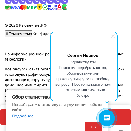
© 2026 Рыбанутые.РФ
Темная тема
Конфиденциальность
Оферта
На информационном ресурсе применяются
рекомендательные
Сергей Иванов
технологии
.
Здравствуйте!
Поможем подобрать катер,
Все ресурсы сайта rybanutye.ru, включая (но не ограничиваясь)
оборудование или
текстовую, графическую, фотографическую и видео
проконсультируем по любому
информацию, структуру, дизайн и оформление страниц,
вопросу. Просто напишите нам
доменное имя, фирменное наименование являются объектами
— ответим максимально
авторского права и прав на интеллектуальную собственность,
быстро
защищены российским законодательством и международными
Сбор статистики
соглашениями об охране авторских прав.
Читать далее
Мы собираем статистику для улучшения работы
сайта.
Подробнее
В корзину
OK