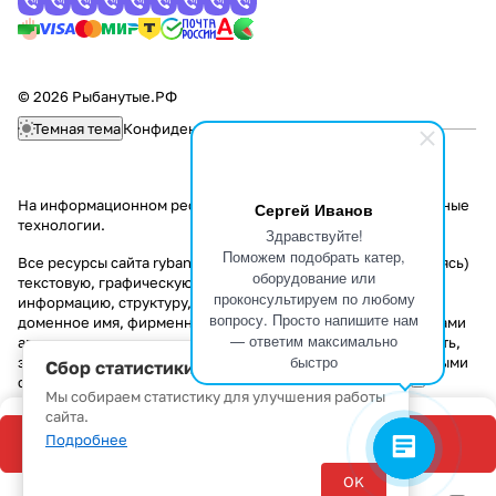
© 2026 Рыбанутые.РФ
Темная тема
Конфиденциальность
Оферта
На информационном ресурсе применяются
рекомендательные
Сергей Иванов
технологии
.
Здравствуйте!
Поможем подобрать катер,
Все ресурсы сайта rybanutye.ru, включая (но не ограничиваясь)
оборудование или
текстовую, графическую, фотографическую и видео
проконсультируем по любому
информацию, структуру, дизайн и оформление страниц,
вопросу. Просто напишите нам
доменное имя, фирменное наименование являются объектами
— ответим максимально
авторского права и прав на интеллектуальную собственность,
быстро
защищены российским законодательством и международными
Сбор статистики
соглашениями об охране авторских прав.
Читать далее
Мы собираем статистику для улучшения работы
сайта.
Подробнее
В корзину
OK