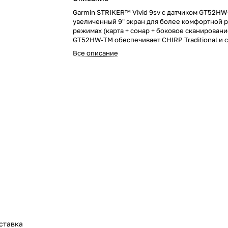
Garmin STRIKER™ Vivid 9sv с датчиком GT52HW
увеличенный 9" экран для более комфортной ра
режимах (карта + сонар + боковое сканировани
GT52HW-TM обеспечивает CHIRP Traditional и
режимы ClearVü/SideVü, а встроенный GPS и Q
Все описание
Contours позволяют создавать собственные ка
отмечать перспективные точки. Практичное р
активной рыбалки без сложной сетевой архите
ставка