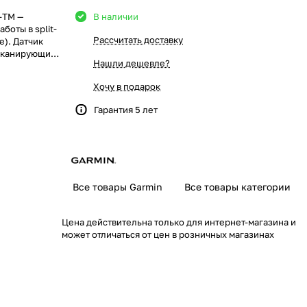
-TM —
В наличии
боты в split-
Рассчитать доставку
е). Датчик
 сканирующие
Нашли дешевле?
uickdraw
рты глубин и
Хочу в подарок
ешение для
ктуры.
Гарантия 5 лет
Все товары Garmin
Все товары категории
Цена действительна только для интернет-магазина и
может отличаться от цен в розничных магазинах