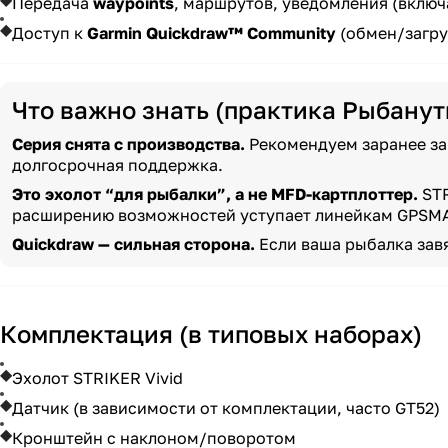
Передача
waypoints
, маршрутов, уведомления (включ
Доступ к
Garmin Quickdraw™ Community
(обмен/загру
Что важно знать (практика Рыбану
Серия снята с производства.
Рекомендуем заранее за
долгосрочная поддержка.
Это эхолот “для рыбалки”, а не MFD-картплоттер.
STR
расширению возможностей уступает линейкам GPS
Quickdraw — сильная сторона.
Если ваша рыбалка зав
Комплектация (в типовых наборах)
Эхолот STRIKER Vivid
Датчик (в зависимости от комплектации, часто GT52)
Кронштейн с наклоном/поворотом