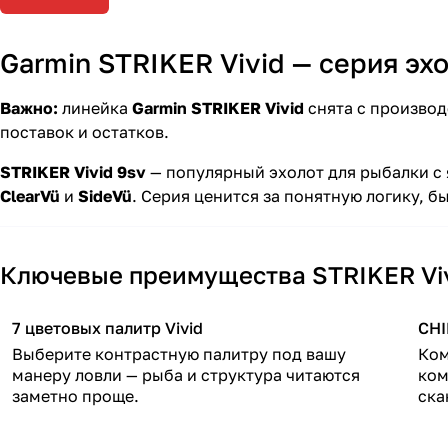
Garmin STRIKER Vivid — серия эх
Важно:
линейка
Garmin STRIKER Vivid
снята с производ
поставок и остатков.
STRIKER Vivid 9sv
— популярный эхолот для рыбалки с
ClearVü
и
SideVü
. Серия ценится за понятную логику, 
Ключевые преимущества STRIKER Vi
7 цветовых палитр Vivid
CHI
Выберите контрастную палитру под вашу
Ком
манеру ловли — рыба и структура читаются
ком
заметно проще.
ска