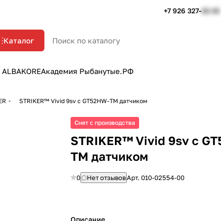
+7 926 327-
22-33
Каталог
 ALBAKORE
Академия Рыбанутые.РФ
ER
STRIKER™ Vivid 9sv c GT52HW-TM датчиком
Снят с производства
STRIKER™ Vivid 9sv c G
TM датчиком
0
Нет отзывов
Арт.
010-02554-00
Описание