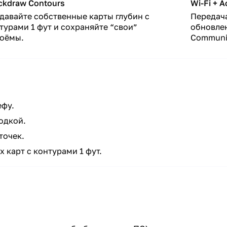
ckdraw Contours
Wi-Fi + A
давайте собственные карты глубин с
Передач
турами 1 фут и сохраняйте “свои”
обновлен
оёмы.
Communi
ефу.
одкой.
точек.
 карт с контурами 1 фут.