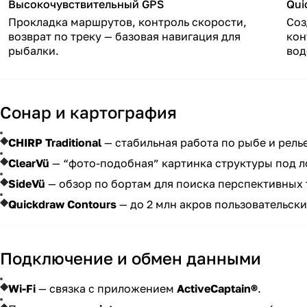
Высокочувствительный GPS
Qui
Прокладка маршрутов, контроль скорости,
Соз
возврат по треку — базовая навигация для
кон
рыбалки.
вод
Сонар и картография
CHIRP Traditional
— стабильная работа по рыбе и рель
ClearVü
— “фото-подобная” картинка структуры под л
SideVü
— обзор по бортам для поиска перспективных 
Quickdraw Contours
— до 2 млн акров пользовательских
Подключение и обмен данными
Wi-Fi
— связка с приложением
ActiveCaptain®
.