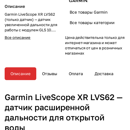
Описание
Все товары Garmin
Garmin LiveScope XR LVS62
(только датчик) — датчик
Все товары категории
увеличенной дальности для
работы с модулем GLS 10.
Позволяет сканировать
Все описание
Цена действительна только для
большие дистанции вперёд и
интернет-магазина и может
вниз, что особенно эффективно
отличаться от цен в розничных
при ловле на водохранилищах и
магазинах
крупных реках.
Описание
Отзывы
Оплата
Доставка
Garmin LiveScope XR LVS62 —
датчик расширенной
дальности для открытой
воды