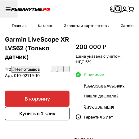
Главная
Каталог
Эхолоты и картплоттеры
Garmin
Garmin LiveScope XR
200 000 ₽
LVS62 (Только
датчик)
Цена указана с учётом
НДС 5%
0
Нет отзывов
В наличии
Арт.
010-02719-10
Рассчитать доставку
Нашли дешевле?
В корзину
Хочу в подарок
Купить в 1 клик
Гарантия 5 лет