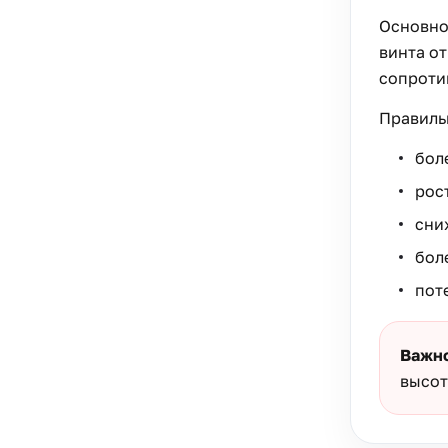
Основно
винта о
сопротив
Правиль
бол
рос
сни
бол
пот
Важн
высот