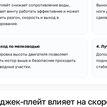
плейт снижает сопротивление воды,
Вынос
ает винту работать эффективнее и может
ноги 
ить разгон, скорость и выход в
сдела
ирование.
оход по мелководью
4. Л
ировка высоты двигателя позволяет
Допо
ть мотор выше и безопаснее проходить
подни
водные участки.
стаби
 джек-плейт влияет на скор