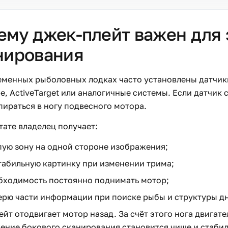
ему джек-плейт важен для 
нирования
менных рыболовных лодках часто установлены датчики S
e, ActiveTarget или аналогичные системы. Если датчик 
пираться в ногу подвесного мотора.
тате владелец получает:
пую зону на одной стороне изображения;
табильную картинку при изменении трима;
бходимость постоянно поднимать мотор;
ерю части информации при поиске рыбы и структуры дн
йт отодвигает мотор назад. За счёт этого нога двигате
ение бокового сканирования становится чище и стабил