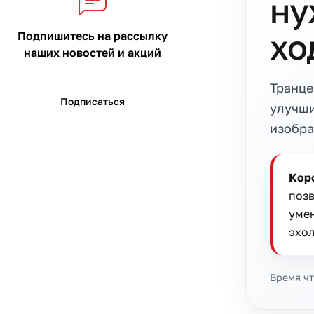
ну
хо
Подпишитесь на рассылку
наших новостей и акций
Транце
Подписаться
улучши
изобра
Коро
позв
умен
эхол
Время чт