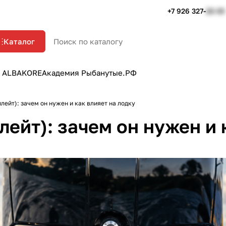
+7 926 327-
22-33
Каталог
 ALBAKORE
Академия Рыбанутые.РФ
лейт): зачем он нужен и как влияет на лодку
ейт): зачем он нужен и 